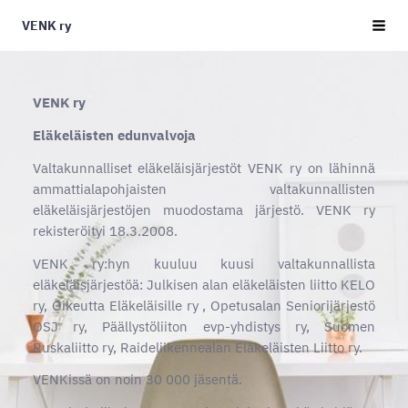
Siirry
VENK ry
Vali
sivun
sisältöön
VENK ry
Eläkeläisten edunvalvoja
Valtakunnalliset eläkeläisjärjestöt VENK ry on lähinnä
ammattialapohjaisten valtakunnallisten
eläkeläisjärjestöjen muodostama järjestö. VENK ry
rekisteröityi 18.3.2008.
VENK ry:hyn kuuluu kuusi valtakunnallista
eläkeläisjärjestöä: Julkisen alan eläkeläisten liitto KELO
ry, Oikeutta Eläkeläisille ry , Opetusalan Seniorijärjestö
OSJ ry, Päällystöliiton evp-yhdistys ry, Suomen
Ruskaliitto ry, Raideliikennealan Eläkeläisten Liitto ry.
VENKissä on noin 30 000 jäsentä.