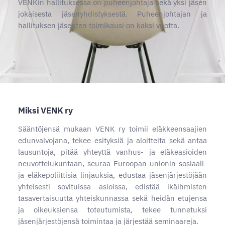
VENKin hallituksessa on puheenjohtaja sekä yksi jäsen
jokaisesta jäsenyhdistyksestä. Puheenjohtajan ja
hallituksen jäsenten toimikausi on kaksi vuotta.
Miksi VENK ry
Sääntöjensä mukaan VENK ry toimii eläkkeensaajien
edunvalvojana, tekee esityksiä ja aloitteita sekä antaa
lausuntoja, pitää yhteyttä vanhus- ja eläkeasioiden
neuvottelukuntaan, seuraa Euroopan unionin sosiaali-
ja eläkepoliittisia linjauksia, edustaa jäsenjärjestöjään
yhteisesti sovituissa asioissa, edistää ikäihmisten
tasavertaisuutta yhteiskunnassa sekä heidän etujensa
ja oikeuksiensa toteutumista, tekee tunnetuksi
jäsenjärjestöjensä toimintaa ja järjestää seminaareja.